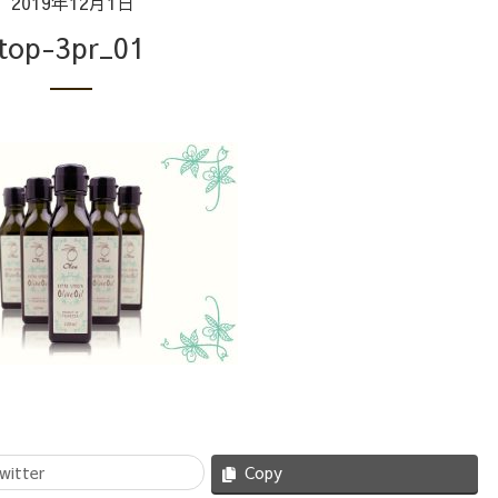
2019年12月1日
top-3pr_01
witter
Copy