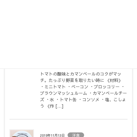
（水煮） 100ｇ ・水 300cc ・塩、こしょ
う 少々 ・クミン 少々 ・おろしにんに
く 少々 ・ツナ缶 1缶 ・ハリッサ お好み
で […]
洋食
2022年11月17日
トマトとカマンベールチーズの発
酵鍋
トマトの酸味とカマンベールのコクがマッ
チ。たっぷり野菜を取りたい時に 《材料》
・ミニトマト ・ベーコン ・ブロッコリー ・
ブラウンマッシュルーム ・カマンベールチー
ズ ・水 ・トマト缶 ・コンソメ ・塩、こしょ
う 《作 […]
洋食
2019年11月13日