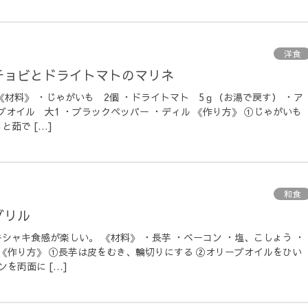
洋食
チョビとドライトマトのマリネ
《材料》 ・じゃがいも 2個 ・ドライトマト 5ｇ（お湯で戻す） ・ア
ブオイル 大1 ・ブラックペッパー ・ディル 《作り方》 ①じゃがいも
茹で […]
和食
グリル
シャキ食感が楽しい。 《材料》 ・長芋 ・ベーコン ・塩、こしょう ・
 《作り方》 ①長芋は皮をむき、輪切りにする ②オリーブオイルをひい
を両面に […]