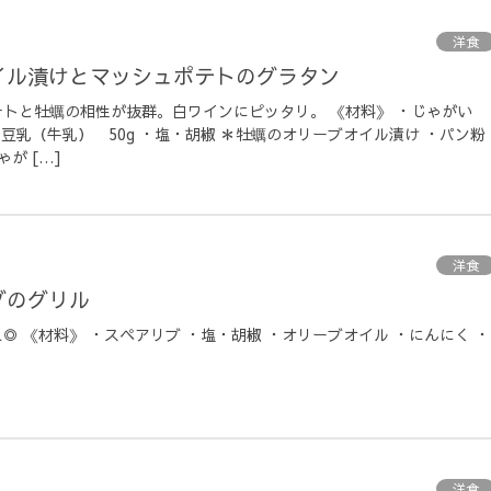
洋食
イル漬けとマッシュポテトのグラタン
トと牡蠣の相性が抜群。白ワインにピッタリ。 《材料》 ・じゃがい
 ・豆乳（牛乳） 50g ・塩・胡椒 ＊牡蠣のオリーブオイル漬け ・パン粉
が […]
洋食
ブのグリル
◎ 《材料》 ・スペアリブ ・塩・胡椒 ・オリーブオイル ・にんにく ・
洋食