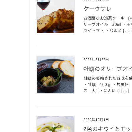
ケークサレ
お洒落なお惣菜ケーキ 《材
リーブオイル 30ml ・
ライトマト ・パルメ […]
2023年3月22日
牡蠣のオリーブオ
牡蠣の凝縮された旨味を
・牡蠣 100ｇ ・片栗
ス 大1 ・にんにく […]
2022年12月1日
2色のキウイとモ