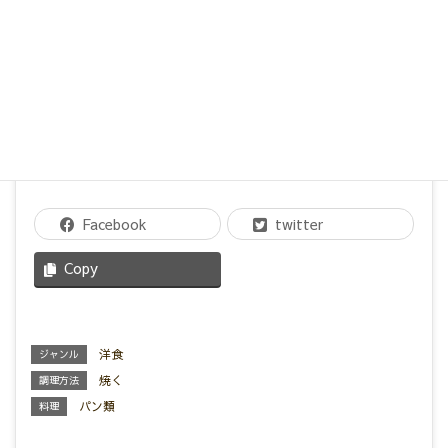
・アーモンド（クラッシュ）
・ドライトマト
・パルメザンチーズ
Facebook
twitter
Copy
洋食
ジャンル
焼く
調理方法
パン類
料理