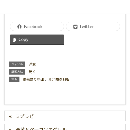
Facebook
twitter
Copy
洋食
ジャンル
焼く
調理方法
野菜類の料理
、
魚介類の料理
料理
ラブラビ
長芋とベーコンのグリル