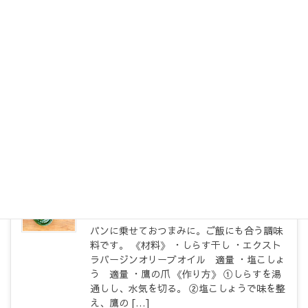
いちごとオリーブオイルの爽やか
ドレッシングのサラダ
爽やかな春の味 《材料》 ・いちご 3～5粒
・オリーブオイル 大さじ3 ・レモン果汁
小さじ2 ・ブラックペッパー 適量 ・ベビー
リーフ ・アーモンド(クラッシュ) 適量 ・カ
ッテージチーズ 適量 《作り方》 ①潰した
[…]
洋食
2022年1月20日
しらすのオイル漬
パンに乗せておつまみに。ご飯にも合う調味
料です。 《材料》 ・しらす干し ・エクスト
ラバージンオリーブオイル 適量 ・塩こしょ
う 適量 ・鷹の爪 《作り方》 ①しらすを湯
通しし、水気を切る。 ②塩こしょうで味を整
え、鷹の […]